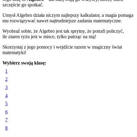
szczęście go spotkać.
Umysł Algebro działa niczym najlepszy kalkulator, a magia pomaga
mu rozwiązywać nawet najtrudniejsze zadania matematyczne.
Wyobraź sobie, że Algebro jest tak sprytny, że potrafi policzyć,
ile ziaren ryżu jest w misce, tylko patrząc na nią!
Skorzystaj z jego pomocy i wejdźcie razem w magiczny świat
matematyki!
Wybierz swoją klasę:
1
2
3
4
5
6
7
8