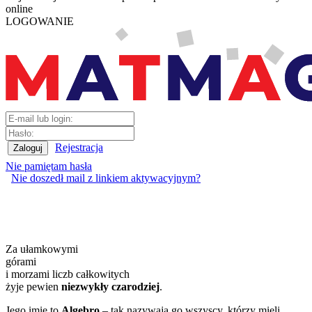
online
LOGOWANIE
Rejestracja
Nie pamiętam hasła
Nie doszedł mail z linkiem aktywacyjnym?
Za ułamkowymi
górami
i morzami liczb całkowitych
żyje pewien
niezwykły czarodziej
.
Jego imię to
Algebro
– tak nazywają go wszyscy, którzy mieli