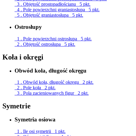
3 . Objętość prostopadłościanu
5 pkt.
4 . Pole powierzchni graniastosłupa
5 pkt.
5 . Objętość graniastosłupa
5 pkt.
Ostrosłupy
1 . Pole powierzchni ostrosłupa
5 pkt.
2 . Objętość ostrosłupa
5 pkt.
Koła i okręgi
Obwód koła, długość okręgu
1 . Obwód koła, długość okręgu
2 pkt.
2 . Pole koła
2 pkt.
3 . Pola zacieniowanych figur
2 pkt.
Symetrie
Symetria osiowa
1 . Ile osi symetrii
1 pkt.