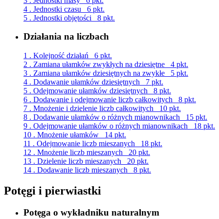
3 . Jednostki masy
6 pkt.
4 . Jednostki czasu
6 pkt.
5 . Jednostki objętości
8 pkt.
Działania na liczbach
1 . Kolejność działań
6 pkt.
2 . Zamiana ułamków zwykłych na dziesiętne
4 pkt.
3 . Zamiana ułamków dziesiętnych na zwykłe
5 pkt.
4 . Dodawanie ułamków dziesiętnych
7 pkt.
5 . Odejmowanie ułamków dziesiętnych
8 pkt.
6 . Dodawanie i odejmowanie liczb całkowitych
8 pkt.
7 . Mnożenie i dzielenie liczb całkowitych
10 pkt.
8 . Dodawanie ułamków o różnych mianownikach
15 pkt.
9 . Odejmowanie ułamków o różnych mianownikach
18 pkt.
10 . Mnożenie ułamków
14 pkt.
11 . Odejmowanie liczb mieszanych
18 pkt.
12 . Mnożenie liczb mieszanych
20 pkt.
13 . Dzielenie liczb mieszanych
20 pkt.
14 . Dodawanie liczb mieszanych
8 pkt.
Potęgi i pierwiastki
Potęga o wykładniku naturalnym