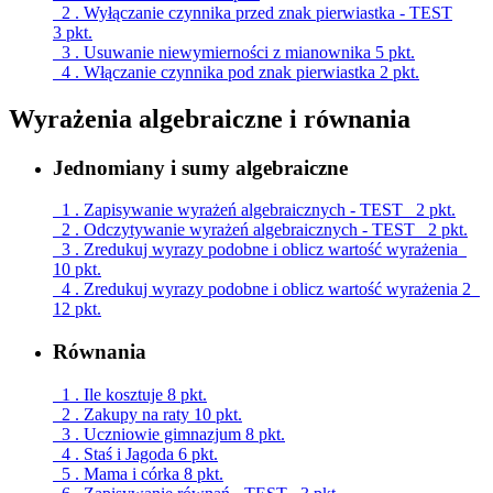
2 . Wyłączanie czynnika przed znak pierwiastka - TEST
3 pkt.
3 . Usuwanie niewymierności z mianownika
5 pkt.
4 . Włączanie czynnika pod znak pierwiastka
2 pkt.
Wyrażenia algebraiczne i równania
Jednomiany i sumy algebraiczne
1 . Zapisywanie wyrażeń algebraicznych - TEST
2 pkt.
2 . Odczytywanie wyrażeń algebraicznych - TEST
2 pkt.
3 . Zredukuj wyrazy podobne i oblicz wartość wyrażenia
10 pkt.
4 . Zredukuj wyrazy podobne i oblicz wartość wyrażenia 2
12 pkt.
Równania
1 . Ile kosztuje
8 pkt.
2 . Zakupy na raty
10 pkt.
3 . Uczniowie gimnazjum
8 pkt.
4 . Staś i Jagoda
6 pkt.
5 . Mama i córka
8 pkt.