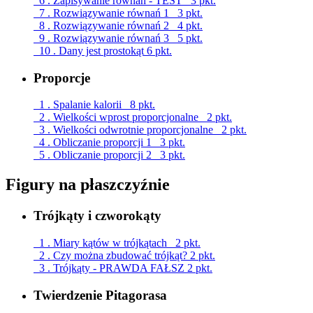
6 . Zapisywanie równań - TEST
3 pkt.
7 . Rozwiązywanie równań 1
3 pkt.
8 . Rozwiązywanie równań 2
4 pkt.
9 . Rozwiązywanie równań 3
5 pkt.
10 . Dany jest prostokąt
6 pkt.
Proporcje
1 . Spalanie kalorii
8 pkt.
2 . Wielkości wprost proporcjonalne
2 pkt.
3 . Wielkości odwrotnie proporcjonalne
2 pkt.
4 . Obliczanie proporcji 1
3 pkt.
5 . Obliczanie proporcji 2
3 pkt.
Figury na płaszczyźnie
Trójkąty i czworokąty
1 . Miary kątów w trójkątach
2 pkt.
2 . Czy można zbudować trójkąt?
2 pkt.
3 . Trójkąty - PRAWDA FAŁSZ
2 pkt.
Twierdzenie Pitagorasa