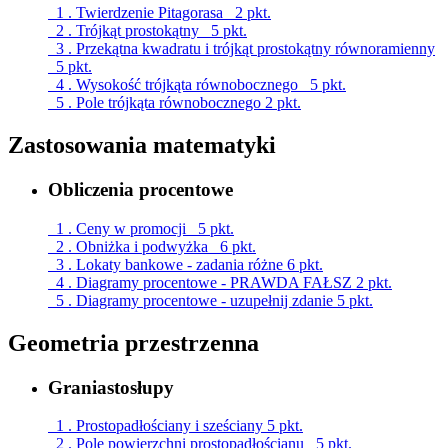
1 . Twierdzenie Pitagorasa
2 pkt.
2 . Trójkąt prostokątny
5 pkt.
3 . Przekątna kwadratu i trójkąt prostokątny równoramienny
5 pkt.
4 . Wysokość trójkąta równobocznego
5 pkt.
5 . Pole trójkąta równobocznego
2 pkt.
Zastosowania matematyki
Obliczenia procentowe
1 . Ceny w promocji
5 pkt.
2 . Obniżka i podwyżka
6 pkt.
3 . Lokaty bankowe - zadania różne
6 pkt.
4 . Diagramy procentowe - PRAWDA FAŁSZ
2 pkt.
5 . Diagramy procentowe - uzupełnij zdanie
5 pkt.
Geometria przestrzenna
Graniastosłupy
1 . Prostopadłościany i sześciany
5 pkt.
2 . Pole powierzchni prostopadłościanu
5 pkt.