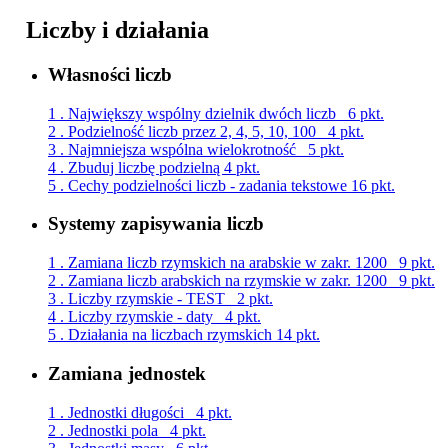
Liczby i działania
Własności liczb
1 . Największy wspólny dzielnik dwóch liczb
6 pkt.
2 . Podzielność liczb przez 2, 4, 5, 10, 100
4 pkt.
3 . Najmniejsza wspólna wielokrotność
5 pkt.
4 . Zbuduj liczbę podzielną
4 pkt.
5 . Cechy podzielności liczb - zadania tekstowe
16 pkt.
Systemy zapisywania liczb
1 . Zamiana liczb rzymskich na arabskie w zakr. 1200
9 pkt.
2 . Zamiana liczb arabskich na rzymskie w zakr. 1200
9 pkt.
3 . Liczby rzymskie - TEST
2 pkt.
4 . Liczby rzymskie - daty
4 pkt.
5 . Działania na liczbach rzymskich
14 pkt.
Zamiana jednostek
1 . Jednostki długości
4 pkt.
2 . Jednostki pola
4 pkt.