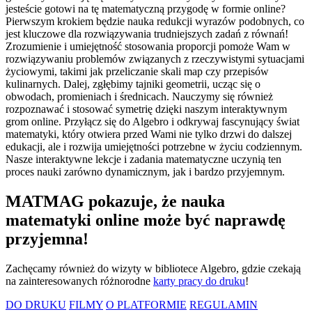
jesteście gotowi na tę matematyczną przygodę w formie online?
Pierwszym krokiem będzie nauka redukcji wyrazów podobnych, co
jest kluczowe dla rozwiązywania trudniejszych zadań z równań!
Zrozumienie i umiejętność stosowania proporcji pomoże Wam w
rozwiązywaniu problemów związanych z rzeczywistymi sytuacjami
życiowymi, takimi jak przeliczanie skali map czy przepisów
kulinarnych. Dalej, zgłębimy tajniki geometrii, ucząc się o
obwodach, promieniach i średnicach. Nauczymy się również
rozpoznawać i stosować symetrię dzięki naszym interaktywnym
grom online. Przyłącz się do Algebro i odkrywaj fascynujący świat
matematyki, który otwiera przed Wami nie tylko drzwi do dalszej
edukacji, ale i rozwija umiejętności potrzebne w życiu codziennym.
Nasze interaktywne lekcje i zadania matematyczne uczynią ten
proces nauki zarówno dynamicznym, jak i bardzo przyjemnym.
MATMAG pokazuje, że nauka
matematyki online może być naprawdę
przyjemna!
Zachęcamy również do wizyty w bibliotece Algebro, gdzie czekają
na zainteresowanych różnorodne
karty pracy do druku
!
DO DRUKU
FILMY
O PLATFORMIE
REGULAMIN