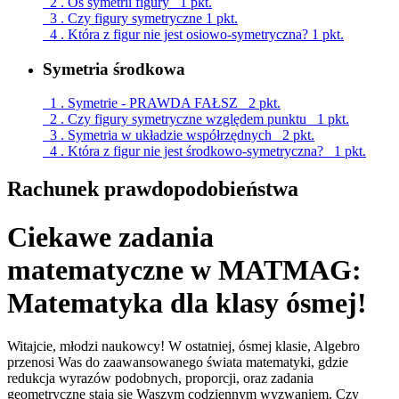
2 . Oś symetrii figury
1 pkt.
3 . Czy figury symetryczne
1 pkt.
4 . Która z figur nie jest osiowo-symetryczna?
1 pkt.
Symetria środkowa
1 . Symetrie - PRAWDA FAŁSZ
2 pkt.
2 . Czy figury symetryczne względem punktu
1 pkt.
3 . Symetria w układzie współrzędnych
2 pkt.
4 . Która z figur nie jest środkowo-symetryczna?
1 pkt.
Rachunek prawdopodobieństwa
Ciekawe zadania
matematyczne w MATMAG:
Matematyka dla klasy ósmej!
Witajcie, młodzi naukowcy! W ostatniej, ósmej klasie, Algebro
przenosi Was do zaawansowanego świata matematyki, gdzie
redukcja wyrazów podobnych, proporcji, oraz zadania
geometryczne stają się Waszym codziennym wyzwaniem. Czy