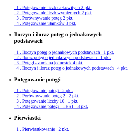
1 . Potęgowanie liczb całkowitych
2 pkt.
2 . Potęgowanie liczb wymiernych
2 pkt.
3 . Porównywanie potęg
2 pkt.
4 . Potęgowanie ułamków
3 pkt.
Iloczyn i iloraz potęg o jednakowych
podstawach
1 . Iloczyn potęg o jednakowych podstawach
1 pkt.
2 . Iloraz potęg o jednakowych podstawach
1 pkt.
3 . Potęgi - zamiana jednostek
4 pkt.
4 . Iloczyn i iloraz potęg o jednakowych podstawach
4 pkt.
Potęgowanie potęgi
1 . Potęgowanie potęgi
2 pkt.
2 . Porównywanie potęg 2
2 pkt.
3 . Potęgowanie liczby 10
1 pkt.
4 . Potęgowanie potęgi - TEST
3 pkt.
Pierwiastki
1 . Pierwiastkowanie
2 pkt.