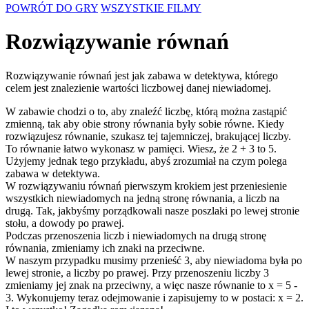
POWRÓT DO GRY
WSZYSTKIE FILMY
Rozwiązywanie równań
Rozwiązywanie równań jest jak zabawa w detektywa, którego
celem jest znalezienie wartości liczbowej danej niewiadomej.
W zabawie chodzi o to, aby znaleźć liczbę, którą można zastąpić
zmienną, tak aby obie strony równania były sobie równe. Kiedy
rozwiązujesz równanie, szukasz tej tajemniczej, brakującej liczby.
To równanie łatwo wykonasz w pamięci. Wiesz, że 2 + 3 to 5.
Użyjemy jednak tego przykładu, abyś zrozumiał na czym polega
zabawa w detektywa.
W rozwiązywaniu równań pierwszym krokiem jest przeniesienie
wszystkich niewiadomych na jedną stronę równania, a liczb na
drugą. Tak, jakbyśmy porządkowali nasze poszlaki po lewej stronie
stołu, a dowody po prawej.
Podczas przenoszenia liczb i niewiadomych na drugą stronę
równania, zmieniamy ich znaki na przeciwne.
W naszym przypadku musimy przenieść 3, aby niewiadoma była po
lewej stronie, a liczby po prawej. Przy przenoszeniu liczby 3
zmieniamy jej znak na przeciwny, a więc nasze równanie to x = 5 -
3. Wykonujemy teraz odejmowanie i zapisujemy to w postaci: x = 2.