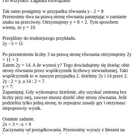
I to wszystko! Zagadka rozwiązana!
Tak samo postąpimy w przypadku równania y - 2 = 8
Przenosimy dwa na prawą stronę równania pamiętając o zamianie
znaku na przeciwny. Otrzymujemy y = 8 + 2. Tym sposobem
wiemy, że y = 10.
Przejdźmy do trudniejszego przykładu.
2y −3 = 11
Po przeniesieniu liczby 3 na prawą stronę równania otrzymujemy 2y
= 11 + 3
Zatem 2y = 14. A ile wynosi y? Tego dowiadujemy się dzieląc obie
strony równania przez współczynnik liczbowy niewiadomiej. Taki
współczynnik to w naszym przypadku 2. dzielimy 2y i 14 przez 2.
2y : 2 = y, a 14 : 2 = 7.
y = 7.
Zapamiętaj. Gdy wykonujesz dzielenie, aby uzyskać zmienną bez
liczby przy niej, zawsze musisz dzielić obie strony równania. Jeśli
podzielisz tylko jedną stronę, to zepsujesz zasady gry i otrzymasz
niepoprawny wynik.
Ostatnie zadanie.
2x + 3 = -x + 9
Zaczynamy od porządkowania. Przenosimy wyrazy z literami na