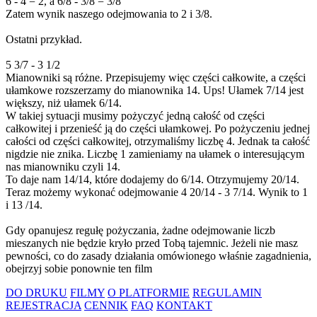
6 - 4 = 2, a 6/8 - 3/8 = 3/8
Zatem wynik naszego odejmowania to 2 i 3/8.
Ostatni przykład.
5 3/7 - 3 1/2
Mianowniki są różne. Przepisujemy więc części całkowite, a części
ułamkowe rozszerzamy do mianownika 14. Ups! Ułamek 7/14 jest
większy, niż ułamek 6/14.
W takiej sytuacji musimy pożyczyć jedną całość od części
całkowitej i przenieść ją do części ułamkowej. Po pożyczeniu jednej
całości od części całkowitej, otrzymaliśmy liczbę 4. Jednak ta całość
nigdzie nie znika. Liczbę 1 zamieniamy na ułamek o interesującym
nas mianowniku czyli 14.
To daje nam 14/14, które dodajemy do 6/14. Otrzymujemy 20/14.
Teraz możemy wykonać odejmowanie 4 20/14 - 3 7/14. Wynik to 1
i 13 /14.
Gdy opanujesz regułę pożyczania, żadne odejmowanie liczb
mieszanych nie będzie kryło przed Tobą tajemnic. Jeżeli nie masz
pewności, co do zasady działania omówionego właśnie zagadnienia,
obejrzyj sobie ponownie ten film
DO DRUKU
FILMY
O PLATFORMIE
REGULAMIN
REJESTRACJA
CENNIK
FAQ
KONTAKT