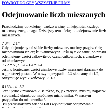
POWRÓT DO GRY
WSZYSTKIE FILMY
Odejmowanie liczb mieszanych
Przechodzimy do kolejnej, bardzo ważnej umiejętności każdego
matematycznego maga. Dzisiejszy temat lekcji to odejmowanie liczb
mieszanych.
7 3/4 - 2 1/4
Gdy odejmujemy od siebie liczby mieszane, musimy przyjrzeć się
mianownikom ich części ułamkowych. Jeśli są takie same, po prostu
odejmujemy części całkowite od części całkowitych, a ułamkowe
od ułamkowych.
7 - 2 = 5 , a 3/4 - 1/4 = 2/4
Jeśli to konieczne, części ułamkowe liczby mieszanej skracamy do
najprostszej postaci. W naszym przypadku 2/4 skracamy do 1/2,
otrzymując wynik końcowy 5 i 1/2.
6 i 3/4 - 4 i 3/8
Jeżeli jednak mianowniki są różne, to, jak zwykle, musimy najpierw
sprowadzić ułamki do wspólnego mianownika. W naszym
przypadku do mianownika 8.
3/4 przekształcamy więc w 6/8 i wykonujemy odejmowanie.