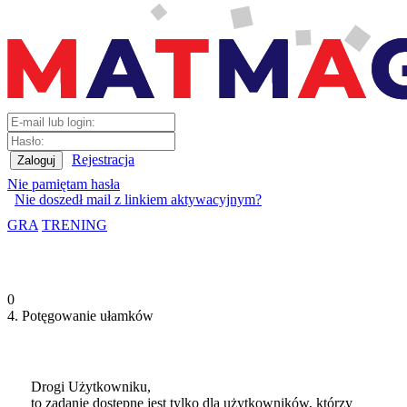
Rejestracja
Nie pamiętam hasła
Nie doszedł mail z linkiem aktywacyjnym?
GRA
TRENING
0
4. Potęgowanie ułamków
Drogi Użytkowniku,
to zadanie dostępne jest tylko dla użytkowników, którzy