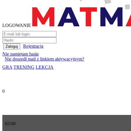
LOGOWANIE
Rejestracja
Nie pamiętam hasła
Nie doszedł mail z linkiem aktywacyjnym?
GRA
TRENING
LEKCJA
0
02
:
00