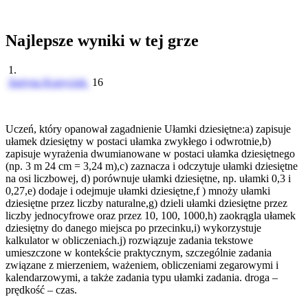
Najlepsze wyniki w tej grze
1.
Justyna Kopyciok
16
Uczeń, który opanował zagadnienie Ułamki dziesiętne:a) zapisuje
ułamek dziesiętny w postaci ułamka zwykłego i odwrotnie,b)
zapisuje wyrażenia dwumianowane w postaci ułamka dziesiętnego
(np. 3 m 24 cm = 3,24 m),c) zaznacza i odczytuje ułamki dziesiętne
na osi liczbowej, d) porównuje ułamki dziesiętne, np. ułamki 0,3 i
0,27,e) dodaje i odejmuje ułamki dziesiętne,f ) mnoży ułamki
dziesiętne przez liczby naturalne,g) dzieli ułamki dziesiętne przez
liczby jednocyfrowe oraz przez 10, 100, 1000,h) zaokrągla ułamek
dziesiętny do danego miejsca po przecinku,i) wykorzystuje
kalkulator w obliczeniach.j) rozwiązuje zadania tekstowe
umieszczone w kontekście praktycznym, szczególnie zadania
związane z mierzeniem, ważeniem, obliczeniami zegarowymi i
kalendarzowymi, a także zadania typu ułamki zadania. droga –
prędkość – czas.