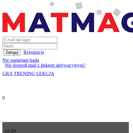
Rejestracja
Nie pamiętam hasła
Nie doszedł mail z linkiem aktywacyjnym?
GRA
TRENING
LEKCJA
0
01
:
20