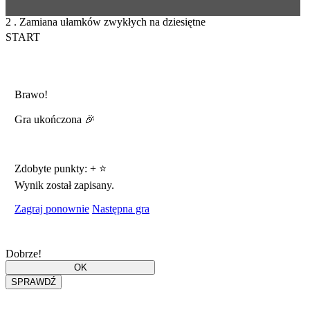
2 . Zamiana ułamków zwykłych na dziesiętne
START
Brawo!
Gra ukończona 🎉
Zdobyte punkty:
+
⭐
Wynik został zapisany.
Zagraj ponownie
Następna gra
Dobrze!