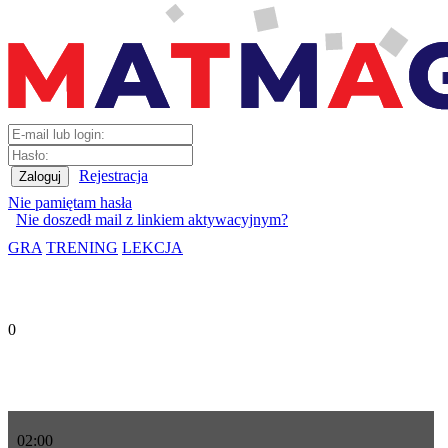
Rejestracja
Nie pamiętam hasła
Nie doszedł mail z linkiem aktywacyjnym?
GRA
TRENING
LEKCJA
0
02
:
00