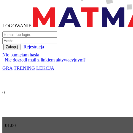
LOGOWANIE
Rejestracja
Nie pamiętam hasła
Nie doszedł mail z linkiem aktywacyjnym?
GRA
TRENING
LEKCJA
0
01
:
00