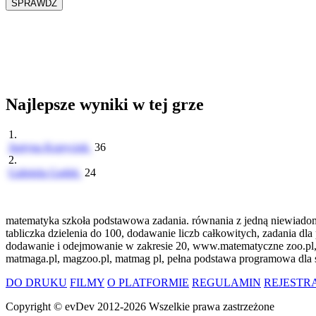
Najlepsze wyniki w tej grze
1.
Justyna Kopyciok
36
2.
Gabriela Gądek
24
matematyka szkoła podstawowa zadania. równania z jedną niewiadomą
tabliczka dzielenia do 100, dodawanie liczb całkowitych, zadania d
dodawanie i odejmowanie w zakresie 20, www.matematyczne zoo.pl,
matmaga.pl, magzoo.pl, matmag pl, pełna podstawa programowa dla 
DO DRUKU
FILMY
O PLATFORMIE
REGULAMIN
REJESTR
Copyright ©
evDev
2012-2026
Wszelkie prawa zastrzeżone