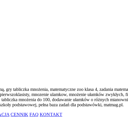
, gry tabliczka mnożenia, matematyczne zoo klasa 4, zadania matemat
la pierwszoklasisty, mnozenie ulamkow, mnożenie ułamków zwykłych, fi
 tabliczka mnożenia do 100, dodawanie ułamków o różnych mianowni
szkoły podstawowej, pełna baza zadań dla podstawówki, matmag.pl.
ACJA
CENNIK
FAQ
KONTAKT