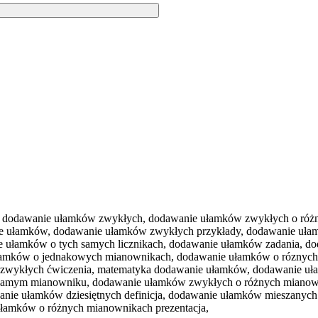
 dodawanie ułamków zwykłych, dodawanie ułamków zwykłych o różn
ie ułamków, dodawanie ułamków zwykłych przykłady, dodawanie uła
 ułamków o tych samych licznikach, dodawanie ułamków zadania, d
amków o jednakowych mianownikach, dodawanie ułamków o róznych 
zwykłych ćwiczenia, matematyka dodawanie ułamków, dodawanie uł
samym mianowniku, dodawanie ułamków zwykłych o różnych mianown
anie ułamków dziesiętnych definicja, dodawanie ułamków mieszany
łamków o różnych mianownikach prezentacja,