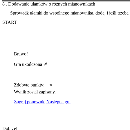
8 . Dodawanie ułamków o różnych mianownikach
Sprowadź ułamki do wspólnego mianownika, dodaj i jeśli trzeba 
START
Brawo!
Gra ukończona 🎉
Zdobyte punkty:
+
⭐
Wynik został zapisany.
Zagraj ponownie
Następna gra
Dobrze!