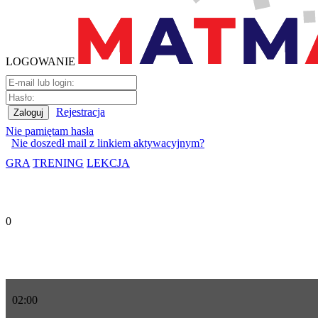
LOGOWANIE
Rejestracja
Nie pamiętam hasła
Nie doszedł mail z linkiem aktywacyjnym?
GRA
TRENING
LEKCJA
0
02
:
00