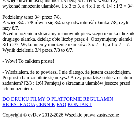
A więc odwrotnością ułamka 1/3 będą 3/1. Teraz wystarczy
wykonać mnożenie ułamków. 1 x 3 to 3, a 4 x 1 to 4. 1/4 : 1/3 = 3/4
Podzielmy teraz 3/4 przez 7/8.
A więc 3/4 : 7/8 równa się 3/4 razy odwrotność ułamka 7/8, czyli
razy 8/7.
Przed mnożeniem skracamy mianownik pierwszego ułamka i licznik
drugiego ułamka, dzieląc obie liczby przez 4. Otrzymujemy ułamki
3/1 i 2/7. Wykonujemy mnożenie ułamków. 3 x 2 = 6, a 1 x 7 = 7.
Wynik dzielenia 3/4 przez 7/8 to 6/7.
- Wow! To całkiem proste!
- Wiedziałem, że to powiesz. I nie dlatego, że jestem czarodziejem.
Po prostu bardzo pilnie się uczysz! A czy poradzisz sobie z ostatnim
zadaniem? [2/3 : 1:6] Pamiętaj o skracaniu ułamków jeszcze przed
ich mnożeniem.
DO DRUKU
FILMY
O PLATFORMIE
REGULAMIN
REJESTRACJA
CENNIK
FAQ
KONTAKT
Copyright ©
evDev
2012-2026
Wszelkie prawa zastrzeżone