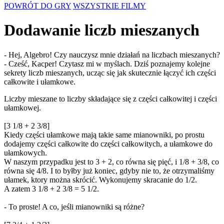
POWRÓT DO GRY
WSZYSTKIE FILMY
Dodawanie liczb mieszanych
- Hej, Algebro! Czy nauczysz mnie działań na liczbach mieszanych?
- Cześć, Kacper! Czytasz mi w myślach. Dziś poznajemy kolejne
sekrety liczb mieszanych, ucząc się jak skutecznie łączyć ich części
całkowite i ułamkowe.
Liczby mieszane to liczby składające się z części całkowitej i części
ułamkowej.
[3 1/8 + 2 3/8]
Kiedy części ułamkowe mają takie same mianowniki, po prostu
dodajemy części całkowite do części całkowitych, a ułamkowe do
ułamkowych.
W naszym przypadku jest to 3 + 2, co równa się pięć, i 1/8 + 3/8, co
równa się 4/8. I to byłby już koniec, gdyby nie to, że otrzymaliśmy
ułamek, ktory można skrócić. Wykonujemy skracanie do 1/2.
A zatem 3 1/8 + 2 3/8 = 5 1/2.
- To proste! A co, jeśli mianowniki są różne?