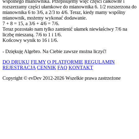
wspólnego mianownika. Przepisujemy więc części całkowite i
rozszerzamy części ułamkowe do mianownika 6. 1/2 rozszerzona do
mianownika 6 to 3/6, a 2/3 to 4/6. Teraz, kiedy mamy wspólny
mianownik, możemy wykonać dodawanie.
7 + 8 = 15, a 3/6 + 4/6 = 7/6.
Teraz pozostało nam tylko zamienić ułamek niewłaściwy 7/6 na
liczbę mieszaną. 7/6 to 1 i 1/6.
Końcowy wynik to 16 i 1/6.
- Dziękuję Algebro. Na Ciebie zawsze można liczyć!
DO DRUKU
FILMY
O PLATFORMIE
REGULAMIN
REJESTRACJA
CENNIK
FAQ
KONTAKT
Copyright ©
evDev
2012-2026
Wszelkie prawa zastrzeżone