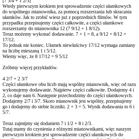
[7 3/4 + 1 2/3]
Wtedy pierwszym krokiem jest sprowadzenie części ułamkowych
do wspólnego mianownika, za pomocą rozszerzania lub skracania
ułamków. Jak to zrobić wiesz już z poprzednich filmów. W tym
przypadku przepisujemy części całkowite, a części ułamkowe
rozszerzamy do mianownika 12 (7 9/12 + 1 8/12).
Teraz możemy wykonać dodawanie. 7 + 1 = 8, a 9/12 + 8/12 =
17/12.
To jednak nie koniec. Ułamek niewłaściwy 17/12 wymaga zamiany
na liczbę mieszaną 1 i 5/12.
Wiemy więc, że 8 17/12 = 9 5/12
Zróbmy więcej przykładów.
4 2/7 + 2 3/7
Części ułamkowe obu liczb mają wspólny mianownik, więc od razu
wykonujemy dodawanie. Najpierw części całkowite. Dodajemy 4 i
2, co daje nam 6. Następnie przechodzimy do części ułamkowych.
Dodajemy 2/7 i 3/7. Skoro mianownik jest wspólny, przepisujemy
go i dodajemy do siebie liczniki. 2 + 3 = 5. Wynik dodawania to 6 i
5/7.
Teraz zajmijmy się dodaniem 7 i 1/2 + 8 i 2/3.
Tutaj mamy do czynienia z różnymi mianownikami, więc naszym
pierwszym krokiem jest sprowadzenie części ułamkowych do