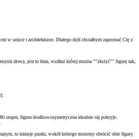
ymi w sztuce i architekturze. Dlatego dziś chciałbym zapoznać Cię z
nnymi słowy, jest to linia, wzdłuż której można ""złożyć"" figurę tak,
j.
180 stopni, figura środkowosymetryczna idealnie się pokryje.
.
rzanym, to istnieje punkt, wokół którego możemy obrócić obie figury