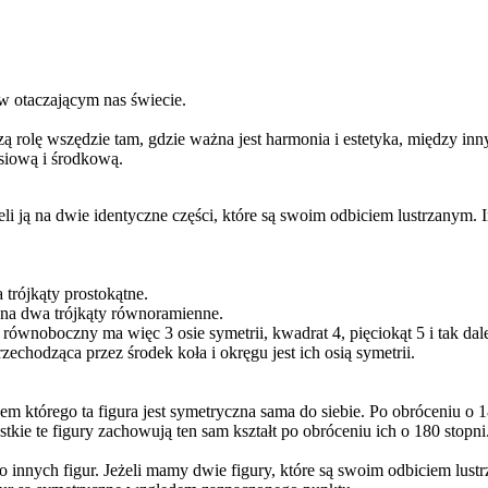
w otaczającym nas świecie.
ą rolę wszędzie tam, gdzie ważna jest harmonia i estetyka, między inn
siową i środkową.
ieli ją na dwie identyczne części, które są swoim odbiciem lustrzanym. I
 trójkąty prostokątne.
 na dwa trójkąty równoramienne.
t równoboczny ma więc 3 osie symetrii, kwadrat 4, pięciokąt 5 i tak dale
zechodząca przez środek koła i okręgu jest ich osią symetrii.
dem którego ta figura jest symetryczna sama do siebie. Po obróceniu o 
tkie te figury zachowują ten sam kształt po obróceniu ich o 180 stopni
o innych figur. Jeżeli mamy dwie figury, które są swoim odbiciem lust