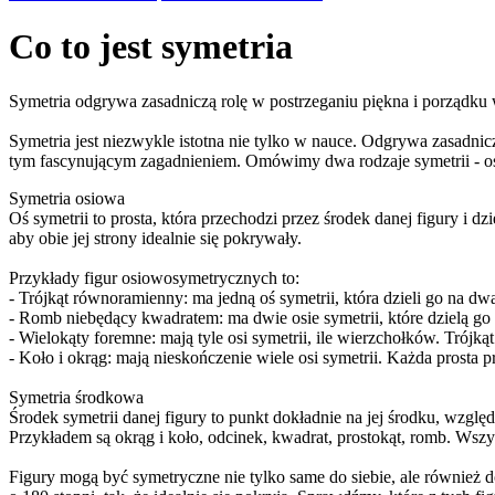
Co to jest symetria
Symetria odgrywa zasadniczą rolę w postrzeganiu piękna i porządku 
Symetria jest niezwykle istotna nie tylko w nauce. Odgrywa zasadnicz
tym fascynującym zagadnieniem. Omówimy dwa rodzaje symetrii - o
Symetria osiowa
Oś symetrii to prosta, która przechodzi przez środek danej figury i dz
aby obie jej strony idealnie się pokrywały.
Przykłady figur osiowosymetrycznych to:
- Trójkąt równoramienny: ma jedną oś symetrii, która dzieli go na dwa
- Romb niebędący kwadratem: ma dwie osie symetrii, które dzielą go
- Wielokąty foremne: mają tyle osi symetrii, ile wierzchołków. Trójką
- Koło i okrąg: mają nieskończenie wiele osi symetrii. Każda prosta pr
Symetria środkowa
Środek symetrii danej figury to punkt dokładnie na jej środku, wzglę
Przykładem są okrąg i koło, odcinek, kwadrat, prostokąt, romb. Wszys
Figury mogą być symetryczne nie tylko same do siebie, ale również d