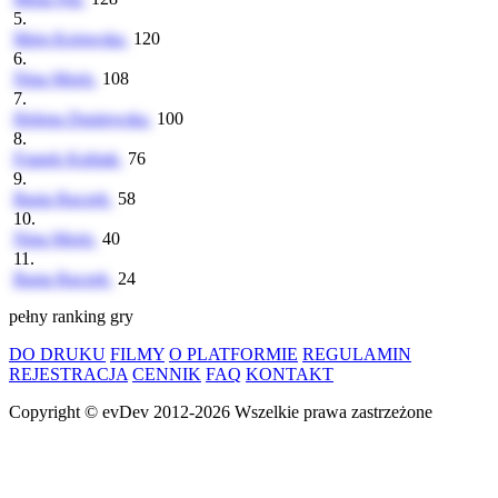
5.
Maja Kujawska
120
6.
Nina Moris
108
7.
Helena Duniewska
100
8.
Franek Kubiak
76
9.
Basia Raczek
58
10.
Nina Moris
40
11.
Basia Raczek
24
pełny ranking gry
DO DRUKU
FILMY
O PLATFORMIE
REGULAMIN
REJESTRACJA
CENNIK
FAQ
KONTAKT
Copyright ©
evDev
2012-2026
Wszelkie prawa zastrzeżone