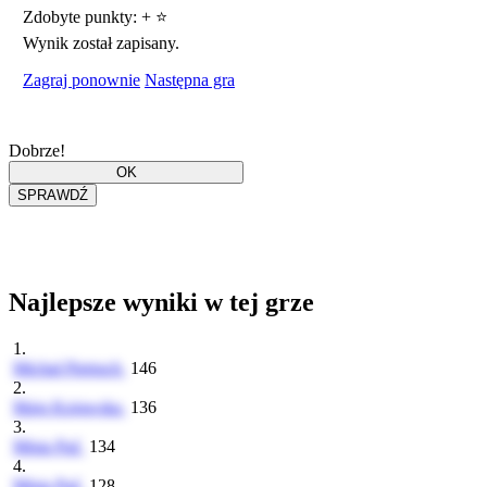
Zdobyte punkty:
+
⭐
Wynik został zapisany.
Zagraj ponownie
Następna gra
Dobrze!
Najlepsze wyniki w tej grze
1.
Michał Pietruch
146
2.
Maja Kujawska
136
3.
Misia Paź
134
4.
Misia Paź
128