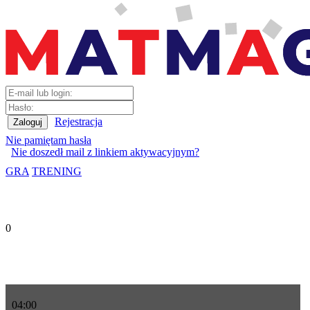
Rejestracja
Nie pamiętam hasła
Nie doszedł mail z linkiem aktywacyjnym?
GRA
TRENING
0
04
:
00