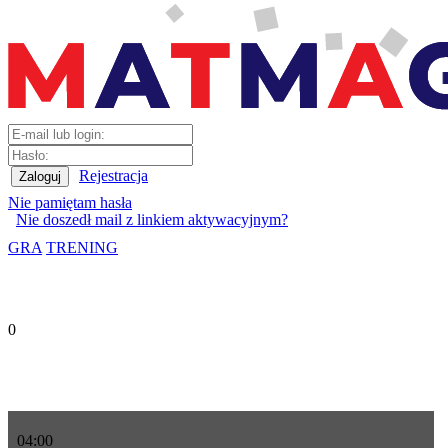
Rejestracja
Nie pamiętam hasła
Nie doszedł mail z linkiem aktywacyjnym?
GRA
TRENING
0
04
:
00