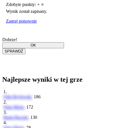
Zdobyte punkty:
+
⭐
Wynik został zapisany.
Zagraj ponownie
Dobrze!
Najlepsze wyniki w tej grze
1.
Filip Brylewski
186
2.
Nina Moris
172
3.
Basia Raczek
130
4.
Nina Moris
78