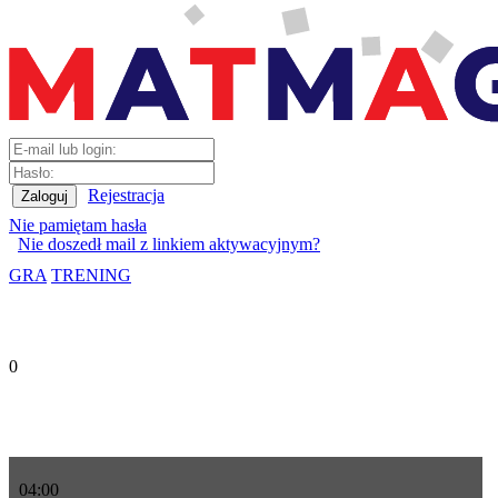
Rejestracja
Nie pamiętam hasła
Nie doszedł mail z linkiem aktywacyjnym?
GRA
TRENING
0
04
:
00