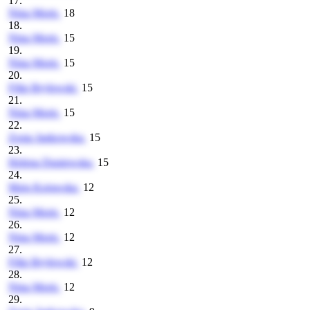
17.
Nina Moris
18
18.
Nina Moris
15
19.
Nina Moris
15
20.
Filip Brylewski
15
21.
Nina Moris
15
22.
Zosia Jankowska
15
23.
Helena Duniewska
15
24.
Maja Kujawska
12
25.
Nina Moris
12
26.
Nina Moris
12
27.
Filip Brylewski
12
28.
Nina Moris
12
29.