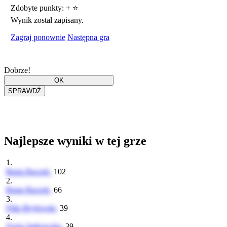
Zdobyte punkty:
+
⭐
Wynik został zapisany.
Zagraj ponownie
Następna gra
Dobrze!
Najlepsze wyniki w tej grze
1.
Basia Raczek
102
2.
Basia Raczek
66
3.
Filip Brylewski
39
4.
Zosia Jankowska
39