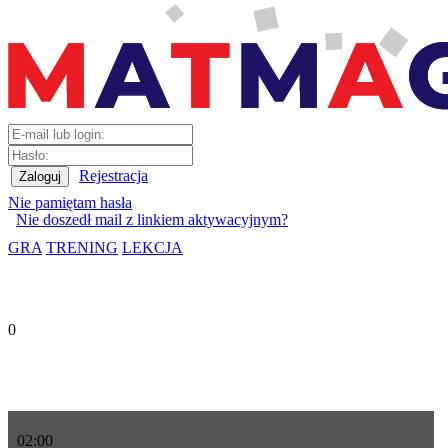
Rejestracja
Nie pamiętam hasła
Nie doszedł mail z linkiem aktywacyjnym?
GRA
TRENING
LEKCJA
0
02
:
00