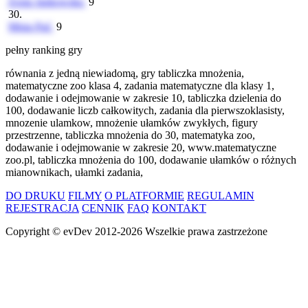
Zosia Jankowska
9
30.
Misia Paź
9
pełny ranking gry
równania z jedną niewiadomą, gry tabliczka mnożenia,
matematyczne zoo klasa 4, zadania matematyczne dla klasy 1,
dodawanie i odejmowanie w zakresie 10, tabliczka dzielenia do
100, dodawanie liczb całkowitych, zadania dla pierwszoklasisty,
mnozenie ulamkow, mnożenie ułamków zwykłych, figury
przestrzenne, tabliczka mnożenia do 30, matematyka zoo,
dodawanie i odejmowanie w zakresie 20, www.matematyczne
zoo.pl, tabliczka mnożenia do 100, dodawanie ułamków o różnych
mianownikach, ułamki zadania,
DO DRUKU
FILMY
O PLATFORMIE
REGULAMIN
REJESTRACJA
CENNIK
FAQ
KONTAKT
Copyright ©
evDev
2012-2026
Wszelkie prawa zastrzeżone