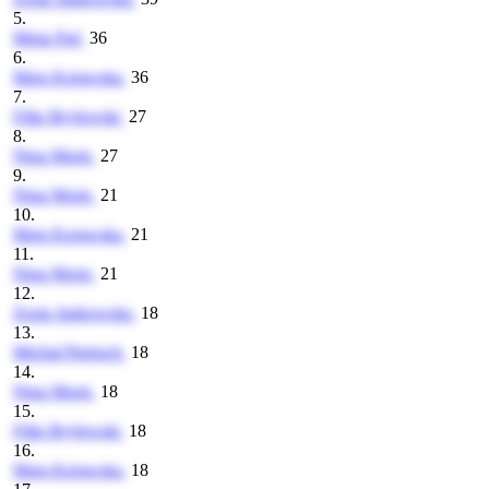
5.
Misia Paź
36
6.
Maja Kujawska
36
7.
Filip Brylewski
27
8.
Nina Moris
27
9.
Nina Moris
21
10.
Maja Kujawska
21
11.
Nina Moris
21
12.
Zosia Jankowska
18
13.
Michał Pietruch
18
14.
Nina Moris
18
15.
Filip Brylewski
18
16.
Maja Kujawska
18