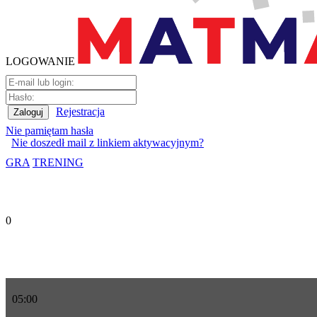
LOGOWANIE
Rejestracja
Nie pamiętam hasła
Nie doszedł mail z linkiem aktywacyjnym?
GRA
TRENING
0
05
:
00