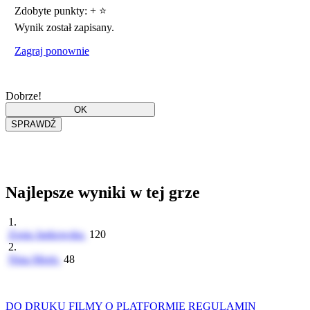
Zdobyte punkty:
+
⭐
Wynik został zapisany.
Zagraj ponownie
Dobrze!
Najlepsze wyniki w tej grze
1.
Zosia Jankowska
120
2.
Nina Moris
48
DO DRUKU
FILMY
O PLATFORMIE
REGULAMIN