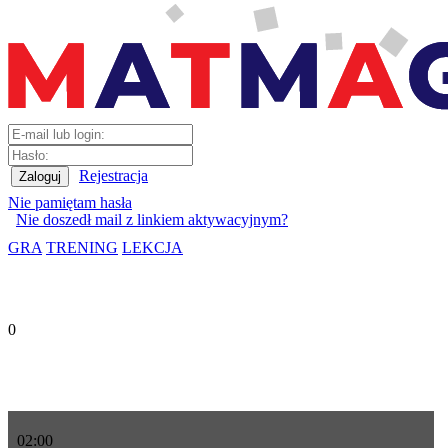
Rejestracja
Nie pamiętam hasła
Nie doszedł mail z linkiem aktywacyjnym?
GRA
TRENING
LEKCJA
0
02
:
00