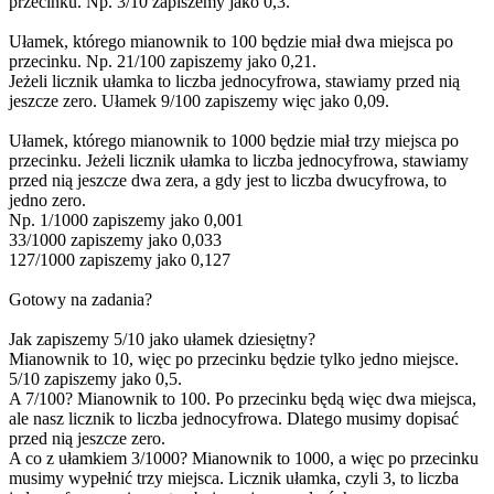
przecinku. Np. 3/10 zapiszemy jako 0,3.
Ułamek, którego mianownik to 100 będzie miał dwa miejsca po
przecinku. Np. 21/100 zapiszemy jako 0,21.
Jeżeli licznik ułamka to liczba jednocyfrowa, stawiamy przed nią
jeszcze zero. Ułamek 9/100 zapiszemy więc jako 0,09.
Ułamek, którego mianownik to 1000 będzie miał trzy miejsca po
przecinku. Jeżeli licznik ułamka to liczba jednocyfrowa, stawiamy
przed nią jeszcze dwa zera, a gdy jest to liczba dwucyfrowa, to
jedno zero.
Np. 1/1000 zapiszemy jako 0,001
33/1000 zapiszemy jako 0,033
127/1000 zapiszemy jako 0,127
Gotowy na zadania?
Jak zapiszemy 5/10 jako ułamek dziesiętny?
Mianownik to 10, więc po przecinku będzie tylko jedno miejsce.
5/10 zapiszemy jako 0,5.
A 7/100? Mianownik to 100. Po przecinku będą więc dwa miejsca,
ale nasz licznik to liczba jednocyfrowa. Dlatego musimy dopisać
przed nią jeszcze zero.
A co z ułamkiem 3/1000? Mianownik to 1000, a więc po przecinku
musimy wypełnić trzy miejsca. Licznik ułamka, czyli 3, to liczba