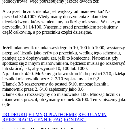
jednocyfrowa, więc potrzebujemy jeszcze dwóch zer.
A co jeżeli licznik ułamka jest większy od mianownika? Na
przykład 314/100? Wtedy mamy do czynienia z ułamkiem
niewłaściwym, który zamieniamy na liczbę mieszaną. W naszym
przypadku 3 i 14/100. Następnie przed przecinkiem zapisujemy
część całkowitą, a po przecinku części dziesiętne.
Jeżeli mianownik ułamka zwykłego to 10, 100 lub 1000, wystarczy
przepisać licznik jako cyfry po przecinku, według tego schematu,
pamiętając o dopisywaniu zer, jeśli to konieczne. Natomiast gdy
spotkasz się z innym mianownikiem, będziesz musiał go rozszerzyć
lub skrócić, tak, aby wynosił 10, 100 lub 1000.
Np. ułamek 4/20. Możemy go łatwo skrócić do postaci 2/10, dzieląc
licznik i mianownik przez 2. 2/10 zapiszemy jako 0,2.
Ułamek 3/5 rozszerzymy do postaci 6/10, mnożąc licznik i
mianownik przez 2. 6/10 zapiszemy jako 0,6.
Ułamek 9/25 rozszerzymy do mianownika 100. Mnożąc licznik i
mianownik przez 4, otrzymamy ułamek 36/100. Ten zapiszemy jako
0,36.
DO DRUKU
FILMY
O PLATFORMIE
REGULAMIN
REJESTRACJA
CENNIK
FAQ
KONTAKT