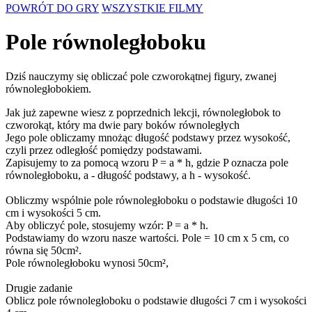
POWRÓT DO GRY
WSZYSTKIE FILMY
Pole równoległoboku
Dziś nauczymy się obliczać pole czworokątnej figury, zwanej
równoległobokiem.
Jak już zapewne wiesz z poprzednich lekcji, równoległobok to
czworokąt, który ma dwie pary boków równoległych
Jego pole obliczamy mnożąc długość podstawy przez wysokość,
czyli przez odległość pomiędzy podstawami.
Zapisujemy to za pomocą wzoru P = a * h, gdzie P oznacza pole
równoległoboku, a - długość podstawy, a h - wysokość.
Obliczmy wspólnie pole równoległoboku o podstawie długości 10
cm i wysokości 5 cm.
Aby obliczyć pole, stosujemy wzór: P = a * h.
Podstawiamy do wzoru nasze wartości. Pole = 10 cm x 5 cm, co
równa się 50cm².
Pole równoległoboku wynosi 50cm²,
Drugie zadanie
Oblicz pole równoległoboku o podstawie długości 7 cm i wysokości