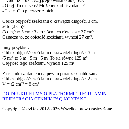
""volume"" oznaczającego właśnie objętość.
- Okej. To ma sens! Możemy zrobić zadania?
- Jasne. Oto pierwsze z nich.
Oblicz objętość sześcianu o krawędzi długości 3 cm.
a³ to (3 cm)³
(3 cm)³ to 3 cm ⋅ 3 cm ⋅ 3cm, co równa się 27 cm³.
Oznacza to, że objętość sześcianu wynosi 27 cm³.
Inny przykład.
Oblicz objętość sześcianu o krawędzi długości 5 m.
(5 m)³ to 5 m ⋅ 5 m ⋅ 5 m. To się równa 125 m³.
Objętość tego sześcianu wynosi 125 m³.
Z ostatnim zadaniem na pewno poradzisz sobie sama.
Oblicz objętość sześcianu o krawędzi długości 2 cm.
V = (2 cm)³ = 8 cm³
DO DRUKU
FILMY
O PLATFORMIE
REGULAMIN
REJESTRACJA
CENNIK
FAQ
KONTAKT
Copyright ©
evDev
2012-2026
Wszelkie prawa zastrzeżone