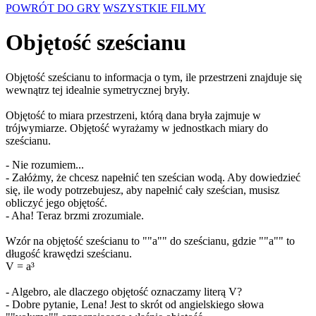
POWRÓT DO GRY
WSZYSTKIE FILMY
Objętość sześcianu
Objętość sześcianu to informacja o tym, ile przestrzeni znajduje się
wewnątrz tej idealnie symetrycznej bryły.
Objętość to miara przestrzeni, którą dana bryła zajmuje w
trójwymiarze. Objętość wyrażamy w jednostkach miary do
sześcianu.
- Nie rozumiem...
- Załóżmy, że chcesz napełnić ten sześcian wodą. Aby dowiedzieć
się, ile wody potrzebujesz, aby napełnić cały sześcian, musisz
obliczyć jego objętość.
- Aha! Teraz brzmi zrozumiale.
Wzór na objętość sześcianu to ""a"" do sześcianu, gdzie ""a"" to
długość krawędzi sześcianu.
V = a³
- Algebro, ale dlaczego objętość oznaczamy literą V?
- Dobre pytanie, Lena! Jest to skrót od angielskiego słowa