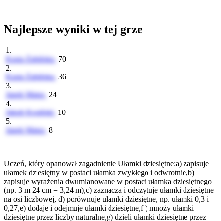
Najlepsze wyniki w tej grze
1.
Kasia Żabińska
70
2.
Kasia Żabińska
36
3.
Janek Matus
24
4.
Jakub Kosiński
10
5.
Janek Matus
8
Uczeń, który opanował zagadnienie Ułamki dziesiętne:a) zapisuje
ułamek dziesiętny w postaci ułamka zwykłego i odwrotnie,b)
zapisuje wyrażenia dwumianowane w postaci ułamka dziesiętnego
(np. 3 m 24 cm = 3,24 m),c) zaznacza i odczytuje ułamki dziesiętne
na osi liczbowej, d) porównuje ułamki dziesiętne, np. ułamki 0,3 i
0,27,e) dodaje i odejmuje ułamki dziesiętne,f ) mnoży ułamki
dziesiętne przez liczby naturalne,g) dzieli ułamki dziesiętne przez