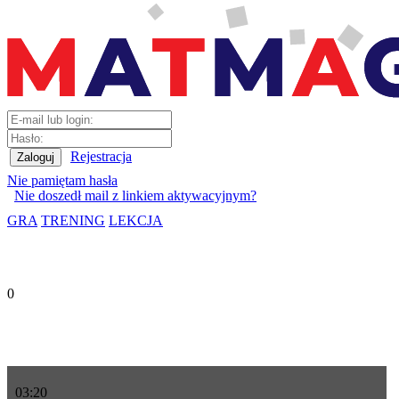
Rejestracja
Nie pamiętam hasła
Nie doszedł mail z linkiem aktywacyjnym?
GRA
TRENING
LEKCJA
0
03
:
20