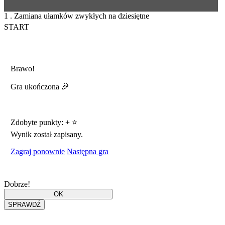
1 . Zamiana ułamków zwykłych na dziesiętne
START
Brawo!
Gra ukończona 🎉
Zdobyte punkty:
+
⭐
Wynik został zapisany.
Zagraj ponownie
Następna gra
Dobrze!