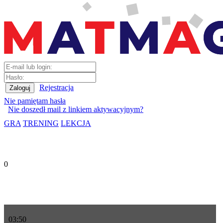
Rejestracja
Nie pamiętam hasła
Nie doszedł mail z linkiem aktywacyjnym?
GRA
TRENING
LEKCJA
0
03
:
50