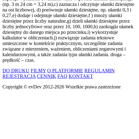
(np. 3 m 24 cm = 3,24 m),c) zaznacza i odczytuje ułamki dziesiętne
na osi liczbowej, d) porównuje ułamki dziesiętne, np. ułamki 0,3 i
0,27,e) dodaje i odejmuje ułamki dziesiętne,f ) mnoży ułamki
dziesiętne przez liczby naturalne,g) dzieli ułamki dziesiętne przez
liczby jednocyfrowe oraz przez 10, 100, 1000,h) zaokrągla ułamek
dziesiętny do danego miejsca po przecinku,i) wykorzystuje
kalkulator w obliczeniach.j) rozwiązuje zadania tekstowe
umieszczone w kontekście praktycznym, szczególnie zadania
związane z mierzeniem, ważeniem, obliczeniami zegarowymi i
kalendarzowymi, a także zadania typu ułamki zadania. droga –
prędkość – czas.
DO DRUKU
FILMY
O PLATFORMIE
REGULAMIN
REJESTRACJA
CENNIK
FAQ
KONTAKT
Copyright ©
evDev
2012-2026
Wszelkie prawa zastrzeżone