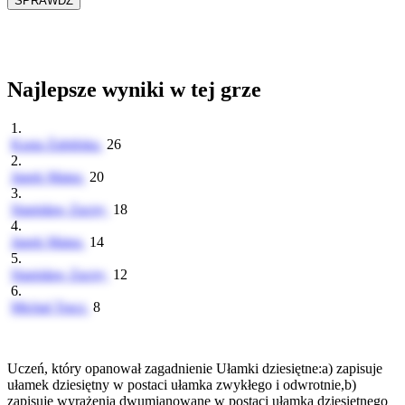
Najlepsze wyniki w tej grze
1.
Kasia Żabińska
26
2.
Janek Matus
20
3.
Stanisław Zacny
18
4.
Janek Matus
14
5.
Stanisław Zacny
12
6.
Michał Tracz
8
Uczeń, który opanował zagadnienie Ułamki dziesiętne:a) zapisuje
ułamek dziesiętny w postaci ułamka zwykłego i odwrotnie,b)
zapisuje wyrażenia dwumianowane w postaci ułamka dziesiętnego