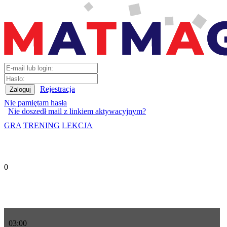
Rejestracja
Nie pamiętam hasła
Nie doszedł mail z linkiem aktywacyjnym?
GRA
TRENING
LEKCJA
0
03
:
00