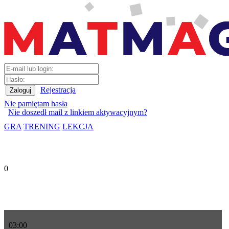
Rejestracja
Nie pamiętam hasła
Nie doszedł mail z linkiem aktywacyjnym?
GRA
TRENING
LEKCJA
0
03
:
00