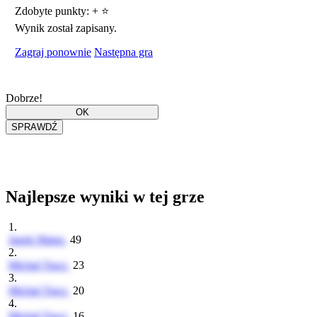
Zdobyte punkty:
+
⭐
Wynik został zapisany.
Zagraj ponownie
Następna gra
Dobrze!
Najlepsze wyniki w tej grze
1.
Janek Matus
49
2.
Michał Tracz
23
3.
Michał Tracz
20
4.
Michał Tracz
16