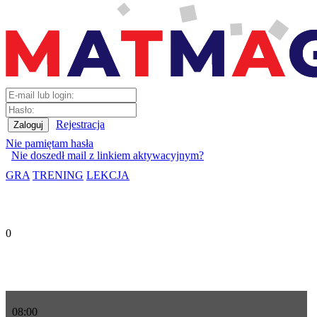
Rejestracja
Nie pamiętam hasła
Nie doszedł mail z linkiem aktywacyjnym?
GRA
TRENING
LEKCJA
0
08
:
00