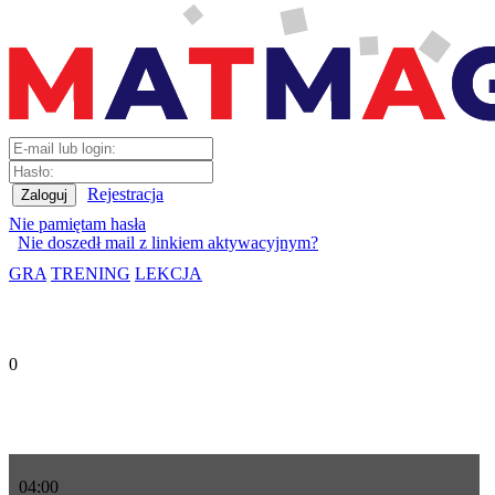
Rejestracja
Nie pamiętam hasła
Nie doszedł mail z linkiem aktywacyjnym?
GRA
TRENING
LEKCJA
0
04
:
00