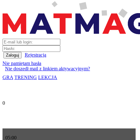
Rejestracja
Nie pamiętam hasła
Nie doszedł mail z linkiem aktywacyjnym?
GRA
TRENING
LEKCJA
0
05
:
00