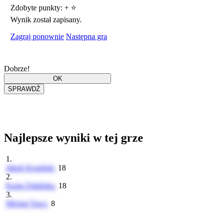
Zdobyte punkty:
+
⭐
Wynik został zapisany.
Zagraj ponownie
Następna gra
Dobrze!
Najlepsze wyniki w tej grze
1.
Jakub Kosiński
18
2.
Kasia Żabińska
18
3.
Michał Tracz
8