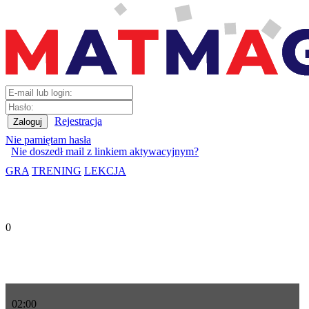
Rejestracja
Nie pamiętam hasła
Nie doszedł mail z linkiem aktywacyjnym?
GRA
TRENING
LEKCJA
0
02
:
00