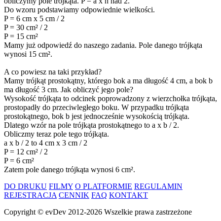
obliczymy pole trójkąta. P = a x h nad 2.
Do wzoru podstawiamy odpowiednie wielkości.
P = 6 cm x 5 cm / 2
P = 30 cm² / 2
P = 15 cm²
Mamy już odpowiedź do naszego zadania. Pole danego trójkąta
wynosi 15 cm².
A co powiesz na taki przykład?
Mamy trójkąt prostokątny, którego bok a ma długość 4 cm, a bok b
ma długość 3 cm. Jak obliczyć jego pole?
Wysokość trójkąta to odcinek poprowadzony z wierzchołka trójkąta,
prostopadły do przeciwległego boku. W przypadku trójkąta
prostokątnego, bok b jest jednocześnie wysokością trójkąta.
Dlatego wzór na pole trójkąta prostokątnego to a x b / 2.
Obliczmy teraz pole tego trójkąta.
a x b / 2 to 4 cm x 3 cm / 2
P = 12 cm² / 2
P = 6 cm²
Zatem pole danego trójkąta wynosi 6 cm².
DO DRUKU
FILMY
O PLATFORMIE
REGULAMIN
REJESTRACJA
CENNIK
FAQ
KONTAKT
Copyright ©
evDev
2012-2026
Wszelkie prawa zastrzeżone