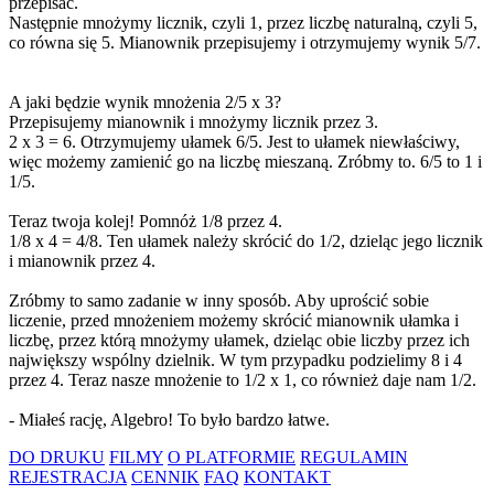
przepisać.
Następnie mnożymy licznik, czyli 1, przez liczbę naturalną, czyli 5,
co równa się 5. Mianownik przepisujemy i otrzymujemy wynik 5/7.
A jaki będzie wynik mnożenia 2/5 x 3?
Przepisujemy mianownik i mnożymy licznik przez 3.
2 x 3 = 6. Otrzymujemy ułamek 6/5. Jest to ułamek niewłaściwy,
więc możemy zamienić go na liczbę mieszaną. Zróbmy to. 6/5 to 1 i
1/5.
Teraz twoja kolej! Pomnóż 1/8 przez 4.
1/8 x 4 = 4/8. Ten ułamek należy skrócić do 1/2, dzieląc jego licznik
i mianownik przez 4.
Zróbmy to samo zadanie w inny sposób. Aby uprościć sobie
liczenie, przed mnożeniem możemy skrócić mianownik ułamka i
liczbę, przez którą mnożymy ułamek, dzieląc obie liczby przez ich
największy wspólny dzielnik. W tym przypadku podzielimy 8 i 4
przez 4. Teraz nasze mnożenie to 1/2 x 1, co również daje nam 1/2.
- Miałeś rację, Algebro! To było bardzo łatwe.
DO DRUKU
FILMY
O PLATFORMIE
REGULAMIN
REJESTRACJA
CENNIK
FAQ
KONTAKT