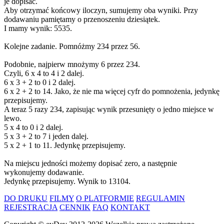
je dopisać.
Aby otrzymać końcowy iloczyn, sumujemy oba wyniki. Przy
dodawaniu pamiętamy o przenoszeniu dziesiątek.
I mamy wynik: 5535.
Kolejne zadanie. Pomnóżmy 234 przez 56.
Podobnie, najpierw mnożymy 6 przez 234.
Czyli, 6 x 4 to 4 i 2 dalej.
6 x 3 + 2 to 0 i 2 dalej.
6 x 2 + 2 to 14. Jako, że nie ma więcej cyfr do pomnożenia, jedynkę
przepisujemy.
A teraz 5 razy 234, zapisując wynik przesunięty o jedno miejsce w
lewo.
5 x 4 to 0 i 2 dalej.
5 x 3 + 2 to 7 i jeden dalej.
5 x 2 + 1 to 11. Jedynkę przepisujemy.
Na miejscu jedności możemy dopisać zero, a następnie
wykonujemy dodawanie.
Jedynkę przepisujemy. Wynik to 13104.
DO DRUKU
FILMY
O PLATFORMIE
REGULAMIN
REJESTRACJA
CENNIK
FAQ
KONTAKT