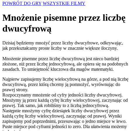
POWRÓT DO GRY
WSZYSTKIE FILMY
Mnożenie pisemne przez liczbę
dwucyfrową
Dzisiaj będziemy mnożyć przez liczby dwucyfrowe, odkrywając,
jak przekształcamy proste liczby w znacznie większe iloczyny.
Mnożenie pisemne przez liczbę dwucyfrową jest nieco bardziej
złożone, niż przez liczbę jednocyfrową, ale opiera się na podobnych
zasadach. To umiejętność kluczowa dla magów matematyki.
Najpierw zapisujemy liczbę wielocyfrową na górze, a pod nią liczbę
dwucyfrową, przez którą chcemy ją pomnożyć, wyrównując do
prawej strony.
Rozpoczynamy mnożenie od cyfry jedności liczby dwucyfrowej.
Mnożymy ją przez każdą cyfrę liczby wielocyfrowej, zaczynając od
prawej. Tak samo, jak robiliśmy to z liczbą jednocyfrową.
Następnie mnożymy cyfrę dziesiątek liczby dwucyfrowej przez
każdą cyfrę liczby wielocyfrowej, zaczynając od prawej. Wyniki
zapisujemy pod poprzednimi, przesuwając o jedno miejsce w lewo.
Puste miejsce pod cyframi jedności to zero. Dla ułatwienia możemy