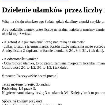
Dzielenie ułamków przez liczby
Witaj na skraju ułamkowego świata, gdzie dzielimy ułamki zwykłe prz
Aby podzielić ułamek przez liczbę naturalną, najpierw musimy zamie
ułamki to już wiesz!
- Algebro! Ale jak zamienić liczbę naturalną na ułamek?
- Julka, to żadna tajemna magia. Każda liczba naturalna może zostać p
A więc liczba 2 zapisana w formie ułamka to 2/1, 3 to 3/1, i tak dalej.
- A odwrotność ułamka?
- Odwrotność ułamka, to po prostu zamiana miejscami licznika i mia
Odwrotność 2/1 to 1/2, 3/1 to 1/3, i tak dalej.
# awatar: Rzeczywiście brzmi prosto!
Teraz możemy przejść do zadań.
Podzielmy 1/4 przez 3.
Najpierw zamieniamy liczbę 3 na ułamek 3/1. Kolejny krok to pomnożeni
Spójrz na kolejny przykład.