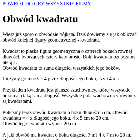
POWRÓT DO GRY
WSZYSTKIE FILMY
Obwód kwadratu
Wiesz już sporo o obwodzie trójkąta. Dziś dowiemy się jak obliczać
obwód kolejnej figury geometrycznej - kwadratu.
Kwadrat to płaska figura geometryczna o czterech bokach równej
długości, tworzących cztery kąty proste. Boki kwadratu oznaczamy
literą a.
Obwód kwadratu to suma długości wszystkich jego boków.
Liczymy go mnożąc 4 przez długość jego boku, czyli 4 x a.
Przykładem kwadratu jest plansza szachownicy, której wszystkie
boki mają taką samą długość. Wszystkie pola szachownicy również
są kwadratami.
Policzmy teraz obwód kwadratu o boku długości 5 cm. Obwód
kwadratu = 4 x długość jego boku. 4 x 5 cm to 20 cm.
Obwód tego kwadratu wynosi 20 cm.
A jaki obwód ma kwadrat o boku długości 7 m? 4 x 7 m to 28 m.