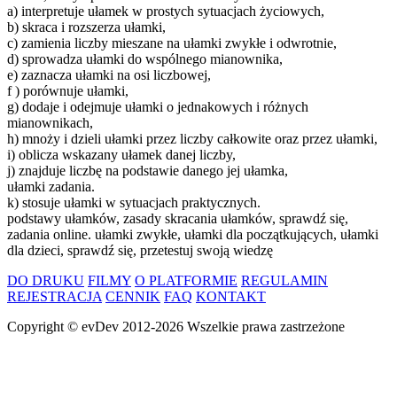
a) interpretuje ułamek w prostych sytuacjach życiowych,
b) skraca i rozszerza ułamki,
c) zamienia liczby mieszane na ułamki zwykłe i odwrotnie,
d) sprowadza ułamki do wspólnego mianownika,
e) zaznacza ułamki na osi liczbowej,
f ) porównuje ułamki,
g) dodaje i odejmuje ułamki o jednakowych i różnych
mianownikach,
h) mnoży i dzieli ułamki przez liczby całkowite oraz przez ułamki,
i) oblicza wskazany ułamek danej liczby,
j) znajduje liczbę na podstawie danego jej ułamka,
ułamki zadania.
k) stosuje ułamki w sytuacjach praktycznych.
podstawy ułamków, zasady skracania ułamków, sprawdź się,
zadania online. ułamki zwykłe, ułamki dla początkujących, ułamki
dla dzieci, sprawdź się, przetestuj swoją wiedzę
DO DRUKU
FILMY
O PLATFORMIE
REGULAMIN
REJESTRACJA
CENNIK
FAQ
KONTAKT
Copyright ©
evDev
2012-2026
Wszelkie prawa zastrzeżone