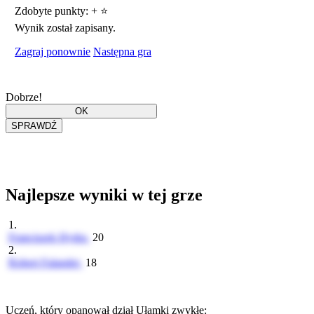
Zdobyte punkty:
+
⭐
Wynik został zapisany.
Zagraj ponownie
Następna gra
Dobrze!
Najlepsze wyniki w tej grze
1.
Franciszek Hydra
20
2.
Robert Falander
18
Uczeń, który opanował dział Ułamki zwykłe: