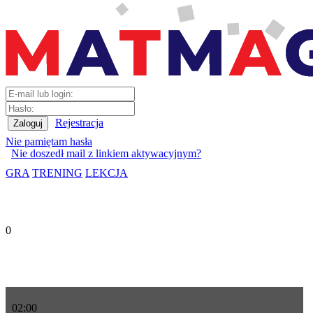
Rejestracja
Nie pamiętam hasła
Nie doszedł mail z linkiem aktywacyjnym?
GRA
TRENING
LEKCJA
0
02
:
00