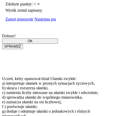
Zdobyte punkty:
+
⭐
Wynik został zapisany.
Zagraj ponownie
Następna gra
Dobrze!
Uczeń, który opanował dział Ułamki zwykłe:
a) interpretuje ułamek w prostych sytuacjach życiowych,
b) skraca i rozszerza ułamki,
c) zamienia liczby mieszane na ułamki zwykłe i odwrotnie,
d) sprowadza ułamki do wspólnego mianownika,
e) zaznacza ułamki na osi liczbowej,
f ) porównuje ułamki,
g) dodaje i odejmuje ułamki o jednakowych i różnych
mianownikach,