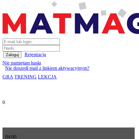
Rejestracja
Nie pamiętam hasła
Nie doszedł mail z linkiem aktywacyjnym?
GRA
TRENING
LEKCJA
0
04
:
00