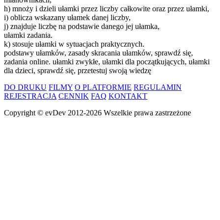
h) mnoży i dzieli ułamki przez liczby całkowite oraz przez ułamki,
i) oblicza wskazany ułamek danej liczby,
j) znajduje liczbę na podstawie danego jej ułamka,
ułamki zadania.
k) stosuje ułamki w sytuacjach praktycznych.
podstawy ułamków, zasady skracania ułamków, sprawdź się,
zadania online. ułamki zwykłe, ułamki dla początkujących, ułamki
dla dzieci, sprawdź się, przetestuj swoją wiedzę
DO DRUKU
FILMY
O PLATFORMIE
REGULAMIN
REJESTRACJA
CENNIK
FAQ
KONTAKT
Copyright ©
evDev
2012-2026
Wszelkie prawa zastrzeżone