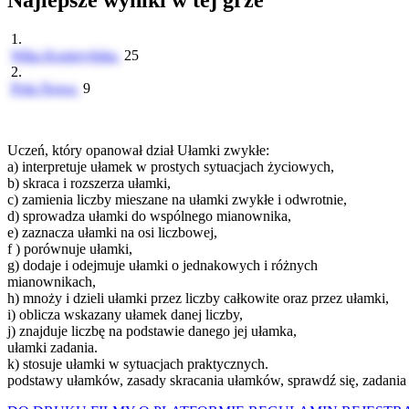
Najlepsze wyniki w tej grze
1.
Wika Kostrzyńska
25
2.
Pola Nowa
9
Uczeń, który opanował dział Ułamki zwykłe:
a) interpretuje ułamek w prostych sytuacjach życiowych,
b) skraca i rozszerza ułamki,
c) zamienia liczby mieszane na ułamki zwykłe i odwrotnie,
d) sprowadza ułamki do wspólnego mianownika,
e) zaznacza ułamki na osi liczbowej,
f ) porównuje ułamki,
g) dodaje i odejmuje ułamki o jednakowych i różnych
mianownikach,
h) mnoży i dzieli ułamki przez liczby całkowite oraz przez ułamki,
i) oblicza wskazany ułamek danej liczby,
j) znajduje liczbę na podstawie danego jej ułamka,
ułamki zadania.
k) stosuje ułamki w sytuacjach praktycznych.
podstawy ułamków, zasady skracania ułamków, sprawdź się, zadania on