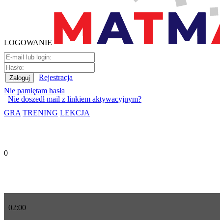
LOGOWANIE
Rejestracja
Nie pamiętam hasła
Nie doszedł mail z linkiem aktywacyjnym?
GRA
TRENING
LEKCJA
0
02
:
00