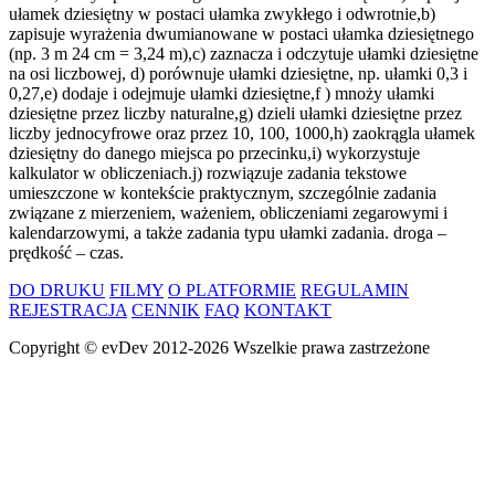
ułamek dziesiętny w postaci ułamka zwykłego i odwrotnie,b)
zapisuje wyrażenia dwumianowane w postaci ułamka dziesiętnego
(np. 3 m 24 cm = 3,24 m),c) zaznacza i odczytuje ułamki dziesiętne
na osi liczbowej, d) porównuje ułamki dziesiętne, np. ułamki 0,3 i
0,27,e) dodaje i odejmuje ułamki dziesiętne,f ) mnoży ułamki
dziesiętne przez liczby naturalne,g) dzieli ułamki dziesiętne przez
liczby jednocyfrowe oraz przez 10, 100, 1000,h) zaokrągla ułamek
dziesiętny do danego miejsca po przecinku,i) wykorzystuje
kalkulator w obliczeniach.j) rozwiązuje zadania tekstowe
umieszczone w kontekście praktycznym, szczególnie zadania
związane z mierzeniem, ważeniem, obliczeniami zegarowymi i
kalendarzowymi, a także zadania typu ułamki zadania. droga –
prędkość – czas.
DO DRUKU
FILMY
O PLATFORMIE
REGULAMIN
REJESTRACJA
CENNIK
FAQ
KONTAKT
Copyright ©
evDev
2012-2026
Wszelkie prawa zastrzeżone