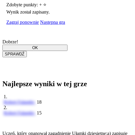
Zdobyte punkty:
+
⭐
Wynik został zapisany.
Zagraj ponownie
Następna gra
Dobrze!
Najlepsze wyniki w tej grze
1.
Robert Falander
18
2.
Robert Falander
15
Uczeń, który opanował zagadnienie Ułamki dziesiętne:a) zapisuje