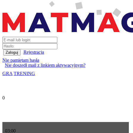
Rejestracja
Nie pamiętam hasła
Nie doszedł mail z linkiem aktywacyjnym?
GRA
TRENING
0
03
:
00