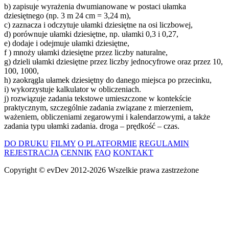
b) zapisuje wyrażenia dwumianowane w postaci ułamka
dziesiętnego (np. 3 m 24 cm = 3,24 m),
c) zaznacza i odczytuje ułamki dziesiętne na osi liczbowej,
d) porównuje ułamki dziesiętne, np. ułamki 0,3 i 0,27,
e) dodaje i odejmuje ułamki dziesiętne,
f ) mnoży ułamki dziesiętne przez liczby naturalne,
g) dzieli ułamki dziesiętne przez liczby jednocyfrowe oraz przez 10,
100, 1000,
h) zaokrągla ułamek dziesiętny do danego miejsca po przecinku,
i) wykorzystuje kalkulator w obliczeniach.
j) rozwiązuje zadania tekstowe umieszczone w kontekście
praktycznym, szczególnie zadania związane z mierzeniem,
ważeniem, obliczeniami zegarowymi i kalendarzowymi, a także
zadania typu ułamki zadania. droga – prędkość – czas.
DO DRUKU
FILMY
O PLATFORMIE
REGULAMIN
REJESTRACJA
CENNIK
FAQ
KONTAKT
Copyright ©
evDev
2012-2026
Wszelkie prawa zastrzeżone