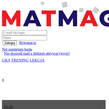
Rejestracja
Nie pamiętam hasła
Nie doszedł mail z linkiem aktywacyjnym?
GRA
TRENING
LEKCJA
0
03
:
20