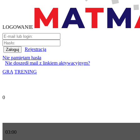
LOGOWANIE
Rejestracja
Nie pamiętam hasła
Nie doszedł mail z linkiem aktywacyjnym?
GRA
TRENING
0
03
:
00