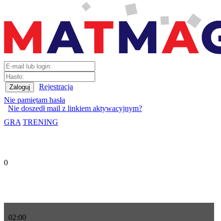
Rejestracja
Nie pamiętam hasła
Nie doszedł mail z linkiem aktywacyjnym?
GRA
TRENING
0
02
:
00