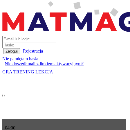
Rejestracja
Nie pamiętam hasła
Nie doszedł mail z linkiem aktywacyjnym?
GRA
TRENING
LEKCJA
0
04
:
00