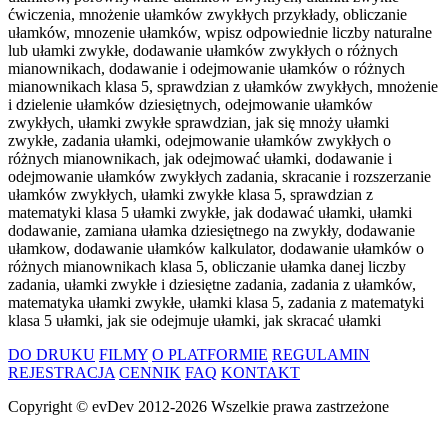
ćwiczenia, mnożenie ułamków zwykłych przykłady, obliczanie
ułamków, mnozenie ułamków, wpisz odpowiednie liczby naturalne
lub ułamki zwykłe, dodawanie ułamków zwykłych o różnych
mianownikach, dodawanie i odejmowanie ułamków o różnych
mianownikach klasa 5, sprawdzian z ułamków zwykłych, mnożenie
i dzielenie ułamków dziesiętnych, odejmowanie ułamków
zwykłych, ułamki zwykłe sprawdzian, jak się mnoży ułamki
zwykłe, zadania ułamki, odejmowanie ułamków zwykłych o
różnych mianownikach, jak odejmować ułamki, dodawanie i
odejmowanie ułamków zwykłych zadania, skracanie i rozszerzanie
ułamków zwykłych, ułamki zwykłe klasa 5, sprawdzian z
matematyki klasa 5 ułamki zwykłe, jak dodawać ułamki, ułamki
dodawanie, zamiana ułamka dziesiętnego na zwykły, dodawanie
ułamkow, dodawanie ułamków kalkulator, dodawanie ułamków o
różnych mianownikach klasa 5, obliczanie ułamka danej liczby
zadania, ułamki zwykłe i dziesiętne zadania, zadania z ułamków,
matematyka ułamki zwykłe, ułamki klasa 5, zadania z matematyki
klasa 5 ułamki, jak sie odejmuje ułamki, jak skracać ułamki
DO DRUKU
FILMY
O PLATFORMIE
REGULAMIN
REJESTRACJA
CENNIK
FAQ
KONTAKT
Copyright ©
evDev
2012-2026
Wszelkie prawa zastrzeżone