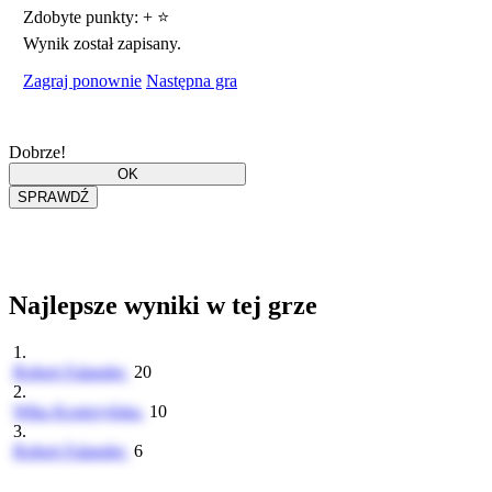
Zdobyte punkty:
+
⭐
Wynik został zapisany.
Zagraj ponownie
Następna gra
Dobrze!
Najlepsze wyniki w tej grze
1.
Robert Falander
20
2.
Wika Kostrzyńska
10
3.
Robert Falander
6