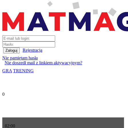
Rejestracja
Nie pamiętam hasła
Nie doszedł mail z linkiem aktywacyjnym?
GRA
TRENING
0
02
:
00