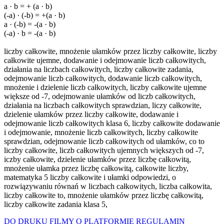
a · b = + (a · b)
(-a) · (-b) = +(a · b)
a · (-b) = -(a · b)
(-a) · b = -(a · b)
liczby całkowite, mnożenie ułamków przez liczby całkowite, liczby
całkowite ujemne, dodawanie i odejmowanie liczb całkowitych,
działania na liczbach całkowitych, liczby całkowite zadania,
odejmowanie liczb całkowitych, dodawanie liczb całkowitych,
mnożenie i dzielenie liczb całkowitych, liczby całkowite ujemne
większe od -7, odejmowanie ułamków od liczb całkowitych,
działania na liczbach całkowitych sprawdzian, liczy całkowite,
dzielenie ułamków przez liczby całkowite, dodawanie i
odejmowanie liczb całkowitych klasa 6, liczby całkowite dodawanie
i odejmowanie, mnożenie liczb całkowitych, liczby całkowite
sprawdzian, odejmowanie liczb całkowitych od ułamków, co to
liczby całkowite, liczb całkowitych ujemnych większych od -7,
iczby całkowite, dzielenie ułamków przez liczbę całkowitą,
mnożenie ułamka przez liczbę całkowitą, całkowite liczby,
matematyka 5 liczby całkowite i ułamki odpowiedzi, o
rozwiązywaniu równań w liczbach całkowitych, liczba całkowita,
liczby całkowite to, mnożenie ułamków przez liczbę całkowitą,
liczby całkowite zadania klasa 5,
DO DRUKU
FILMY
O PLATFORMIE
REGULAMIN