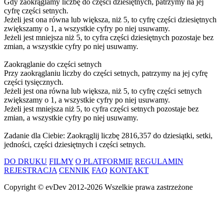
Gdy zaokrąglamy liczbę do części dziesiętnych, patrzymy na jej
cyfrę części setnych.
Jeżeli jest ona równa lub większa, niż 5, to cyfrę części dziesiętnych
zwiększamy o 1, a wszystkie cyfry po niej usuwamy.
Jeżeli jest mniejsza niż 5, to cyfra części dziesiętnych pozostaje bez
zmian, a wszystkie cyfry po niej usuwamy.
Zaokrąglanie do części setnych
Przy zaokrąglaniu liczby do części setnych, patrzymy na jej cyfrę
części tysięcznych.
Jeżeli jest ona równa lub większa, niż 5, to cyfrę części setnych
zwiększamy o 1, a wszystkie cyfry po niej usuwamy.
Jeżeli jest mniejsza niż 5, to cyfra części setnych pozostaje bez
zmian, a wszystkie cyfry po niej usuwamy.
Zadanie dla Ciebie: Zaokrąglij liczbę 2816,357 do dziesiątki, setki,
jedności, części dziesiętnych i części setnych.
DO DRUKU
FILMY
O PLATFORMIE
REGULAMIN
REJESTRACJA
CENNIK
FAQ
KONTAKT
Copyright ©
evDev
2012-2026
Wszelkie prawa zastrzeżone