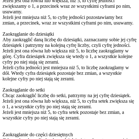
Jeżeli jest ona równa lub większa, niż 5, to cyfrę jedności
zwiększamy o 1, a przecinek wraz ze wszystkimi cyframi po nim,
usuwamy.
Jeżeli jest mniejsza niż 5, to cyfrę jedności pozostawiamy bez
zmian, a przecinek, wraz ze wszystkimi cyframi po nim, usuwamy.
Zaokrąglanie do dziesiątki
Aby zaokrąglić daną liczbę do dziesiątki, zaznaczamy sobie jej cyfrę
dziesiątek i patrzymy na kolejną cyfrę liczby, czyli cyfrę jedności.
Jeżeli jest ona równa lub większa niż 5, to liczbę zaokrąglamy w
górę. Cyfra dziesiątek zwiększa się wtedy o 1, a wszystkie kolejne
cyfry po niej stają się zerami.
Jeżeli cyfra jedności jest mniejsza niż 5, to liczbę zaokraglamy w
dół. Wtedy cyfra dziesiątek pozostaje bez zmian, a wszystkie
kolejne cyfry po niej stają się zerami.
Zaokrąglanie do setki
Chcąc zaokrąglić liczbę do setki, patrzymy na jej cyfrę dziesiątek.
Jeżeli jest ona równa lub większa, niż 5, to cyfra setek zwiększa się
o 1, a wszystkie cyfry po niej stają się zerami.
Jeżeli jest mniejsza niż 5, to cyfra setek pozostaje bez zmian, a
wszystkie cyfry po niej stają się zerami.
Zaokrąglanie do części dziesiętnych