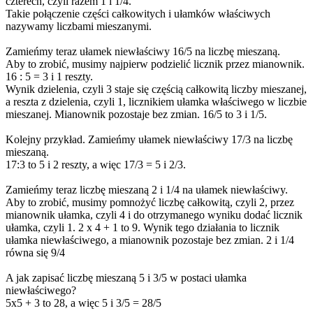
czterech, czyli razem 1 i 1/4.
Takie połączenie części całkowitych i ułamków właściwych
nazywamy liczbami mieszanymi.
Zamieńmy teraz ułamek niewłaściwy 16/5 na liczbę mieszaną.
Aby to zrobić, musimy najpierw podzielić licznik przez mianownik.
16 : 5 = 3 i 1 reszty.
Wynik dzielenia, czyli 3 staje się częścią całkowitą liczby mieszanej,
a reszta z dzielenia, czyli 1, licznikiem ułamka właściwego w liczbie
mieszanej. Mianownik pozostaje bez zmian. 16/5 to 3 i 1/5.
Kolejny przykład. Zamieńmy ułamek niewłaściwy 17/3 na liczbę
mieszaną.
17:3 to 5 i 2 reszty, a więc 17/3 = 5 i 2/3.
Zamieńmy teraz liczbę mieszaną 2 i 1/4 na ułamek niewłaściwy.
Aby to zrobić, musimy pomnożyć liczbę całkowitą, czyli 2, przez
mianownik ułamka, czyli 4 i do otrzymanego wyniku dodać licznik
ułamka, czyli 1. 2 x 4 + 1 to 9. Wynik tego działania to licznik
ułamka niewłaściwego, a mianownik pozostaje bez zmian. 2 i 1/4
równa się 9/4
A jak zapisać liczbę mieszaną 5 i 3/5 w postaci ułamka
niewłaściwego?
5x5 + 3 to 28, a więc 5 i 3/5 = 28/5