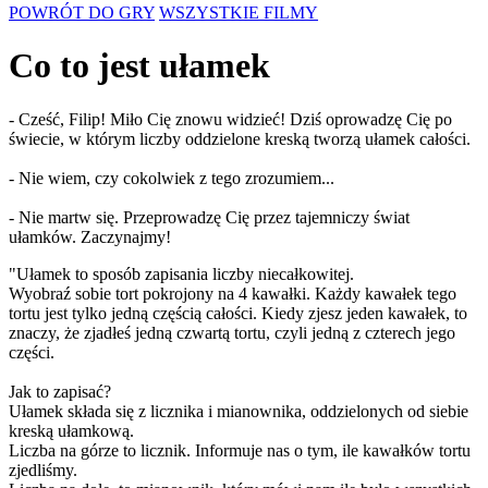
POWRÓT DO GRY
WSZYSTKIE FILMY
Co to jest ułamek
- Cześć, Filip! Miło Cię znowu widzieć! Dziś oprowadzę Cię po
świecie, w którym liczby oddzielone kreską tworzą ułamek całości.
- Nie wiem, czy cokolwiek z tego zrozumiem...
- Nie martw się. Przeprowadzę Cię przez tajemniczy świat
ułamków. Zaczynajmy!
"Ułamek to sposób zapisania liczby niecałkowitej.
Wyobraź sobie tort pokrojony na 4 kawałki. Każdy kawałek tego
tortu jest tylko jedną częścią całości. Kiedy zjesz jeden kawałek, to
znaczy, że zjadłeś jedną czwartą tortu, czyli jedną z czterech jego
części.
Jak to zapisać?
Ułamek składa się z licznika i mianownika, oddzielonych od siebie
kreską ułamkową.
Liczba na górze to licznik. Informuje nas o tym, ile kawałków tortu
zjedliśmy.