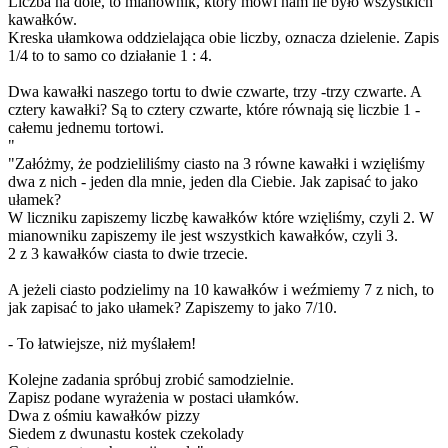
Liczba na dole, to mianownik, który mówi nam ile było wszystkich
kawałków.
Kreska ułamkowa oddzielająca obie liczby, oznacza dzielenie. Zapis
1/4 to to samo co działanie 1 : 4.
Dwa kawałki naszego tortu to dwie czwarte, trzy -trzy czwarte. A
cztery kawałki? Są to cztery czwarte, które równają się liczbie 1 -
całemu jednemu tortowi.
"
"Załóżmy, że podzieliliśmy ciasto na 3 równe kawałki i wzięliśmy
dwa z nich - jeden dla mnie, jeden dla Ciebie. Jak zapisać to jako
ułamek?
W liczniku zapiszemy liczbę kawałków które wzięliśmy, czyli 2. W
mianowniku zapiszemy ile jest wszystkich kawałków, czyli 3.
2 z 3 kawałków ciasta to dwie trzecie.
A jeżeli ciasto podzielimy na 10 kawałków i weźmiemy 7 z nich, to
jak zapisać to jako ułamek? Zapiszemy to jako 7/10.
- To łatwiejsze, niż myślałem!
Kolejne zadania spróbuj zrobić samodzielnie.
Zapisz podane wyrażenia w postaci ułamków.
Dwa z ośmiu kawałków pizzy
Siedem z dwunastu kostek czekolady