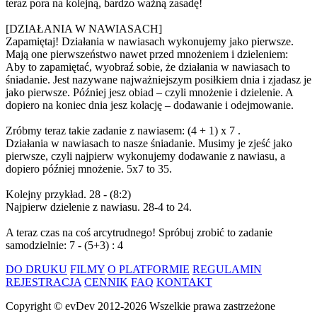
teraz pora na kolejną, bardzo ważną zasadę!
[DZIAŁANIA W NAWIASACH]
Zapamiętaj! Działania w nawiasach wykonujemy jako pierwsze.
Mają one pierwszeństwo nawet przed mnożeniem i dzieleniem:
Aby to zapamiętać, wyobraź sobie, że działania w nawiasach to
śniadanie. Jest nazywane najważniejszym posiłkiem dnia i zjadasz je
jako pierwsze. Później jesz obiad – czyli mnożenie i dzielenie. A
dopiero na koniec dnia jesz kolację – dodawanie i odejmowanie.
Zróbmy teraz takie zadanie z nawiasem: (4 + 1) x 7 .
Działania w nawiasach to nasze śniadanie. Musimy je zjeść jako
pierwsze, czyli najpierw wykonujemy dodawanie z nawiasu, a
dopiero później mnożenie. 5x7 to 35.
Kolejny przykład. 28 - (8:2)
Najpierw dzielenie z nawiasu. 28-4 to 24.
A teraz czas na coś arcytrudnego! Spróbuj zrobić to zadanie
samodzielnie: 7 - (5+3) : 4
DO DRUKU
FILMY
O PLATFORMIE
REGULAMIN
REJESTRACJA
CENNIK
FAQ
KONTAKT
Copyright ©
evDev
2012-2026
Wszelkie prawa zastrzeżone