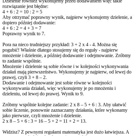
Dzielenie również wykonujemy przed dodawaniem więc takie
rozwiązanie jest błędne:
4 + 6 : 2 = 10 : 2 = 5
Aby otrzymać poprawny wynik, najpierw wykonujemy dzielenie, a
dopiero później dodawanie:
4 + 6 : 2 = 4 + 3 = 7
Poprawny wynik to 7.
Pora na nieco trudniejszy przykład: 3 + 2 x 4 - 4. Można się
pogubić! Właśnie dlatego stosujemy się do reguły - najpierw
mnożenie i dzielenie, a później dodawanie i odejmowanie. Zróbmy
to zadanie wspólnie.
Mnożenie i dzielenie są sobie równe i w kolejności wykonywania
działań mają pierwszeństwo. Wykonujemy je najpierw, od lewej do
prawej, czyli 3 + 8 – 2.
Dodawanie i odejmowanie jest sobie równe w kolejności
wykonywania działań, więc wykonujemy je po mnożeniu i
dzieleniu, od lewej do prawej. Wynik to 9.
Zróbmy wspólnie kolejne zadanie: 2 x 8 – 5 + 6 : 3. Aby ułatwić
sobie liczenie, ponownie zaznaczamy działania, które wykonamy
jako pierwsze, czyli mnożenie i dzielenie.
2 x 8 – 5 + 6 : 3 = 16 – 5 + 2 = 11 + 2 = 13.
Widzisz? Z pewnymi regułami matematyka jest dużo łatwiejsza. A