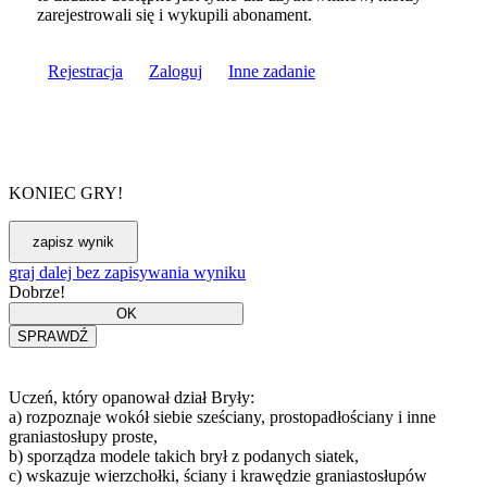
zarejestrowali się i wykupili abonament.
Rejestracja
Zaloguj
Inne zadanie
KONIEC GRY!
graj dalej bez zapisywania wyniku
Dobrze!
Uczeń, który opanował dział Bryły:
a) rozpoznaje wokół siebie sześciany, prostopadłościany i inne
graniastosłupy proste,
b) sporządza modele takich brył z podanych siatek,
c) wskazuje wierzchołki, ściany i krawędzie graniastosłupów