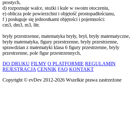
prostych,
d) rozpoznaje walce, stożki i kule w swoim otoczeniu,
e) oblicza pole powierzchni i objętość prostopadłościanu,
f ) posługuje się jednostkami objętości i pojemności:
cm3, dm3, m3, litr.
bryły przestrzenne, matematyka bryły, brył, bryły matematyczne,
bryły matematyka, figury przestrzenne, bryły przestrzenne,
sprawdzian z matematyki klasa 6 figury przestrzenne, bryly
przestrzenne, pole figur przestrzennych,
DO DRUKU
FILMY
O PLATFORMIE
REGULAMIN
REJESTRACJA
CENNIK
FAQ
KONTAKT
Copyright ©
evDev
2012-2026
Wszelkie prawa zastrzeżone