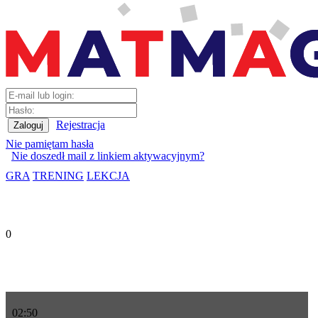
Rejestracja
Nie pamiętam hasła
Nie doszedł mail z linkiem aktywacyjnym?
GRA
TRENING
LEKCJA
0
02
:
50