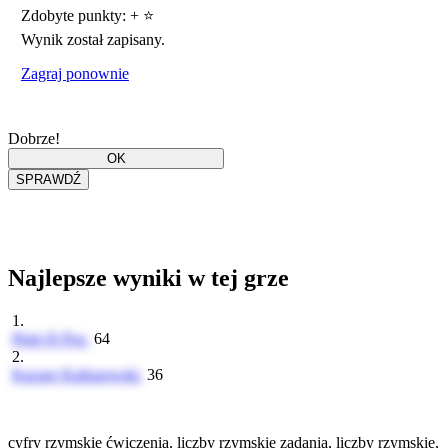
Zdobyte punkty:
+
⭐
Wynik został zapisany.
Zagraj ponownie
Dobrze!
Najlepsze wyniki w tej grze
1.
Piotr H Poz
64
2.
Kacper Kaliszewski
36
cyfry rzymskie ćwiczenia, liczby rzymskie zadania, liczby rzymskie,