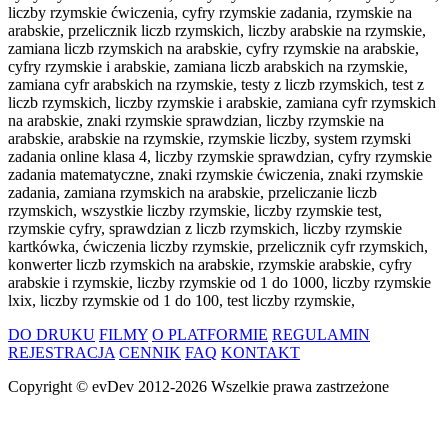
liczby rzymskie ćwiczenia, cyfry rzymskie zadania, rzymskie na
arabskie, przelicznik liczb rzymskich, liczby arabskie na rzymskie,
zamiana liczb rzymskich na arabskie, cyfry rzymskie na arabskie,
cyfry rzymskie i arabskie, zamiana liczb arabskich na rzymskie,
zamiana cyfr arabskich na rzymskie, testy z liczb rzymskich, test z
liczb rzymskich, liczby rzymskie i arabskie, zamiana cyfr rzymskich
na arabskie, znaki rzymskie sprawdzian, liczby rzymskie na
arabskie, arabskie na rzymskie, rzymskie liczby, system rzymski
zadania online klasa 4, liczby rzymskie sprawdzian, cyfry rzymskie
zadania matematyczne, znaki rzymskie ćwiczenia, znaki rzymskie
zadania, zamiana rzymskich na arabskie, przeliczanie liczb
rzymskich, wszystkie liczby rzymskie, liczby rzymskie test,
rzymskie cyfry, sprawdzian z liczb rzymskich, liczby rzymskie
kartkówka, ćwiczenia liczby rzymskie, przelicznik cyfr rzymskich,
konwerter liczb rzymskich na arabskie, rzymskie arabskie, cyfry
arabskie i rzymskie, liczby rzymskie od 1 do 1000, liczby rzymskie
lxix, liczby rzymskie od 1 do 100, test liczby rzymskie,
DO DRUKU
FILMY
O PLATFORMIE
REGULAMIN
REJESTRACJA
CENNIK
FAQ
KONTAKT
Copyright ©
evDev
2012-2026
Wszelkie prawa zastrzeżone